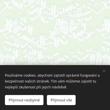
Používáme cookies, abychom zajistili správné fungování a
bezpečnost našich stránek. Tím vám můžeme zajistit tu
Obrázky poskytl
Pexels
nejlepší zkušenost při jejich návštěvě.
Vytvořeno službou
Webnode
Cookies
Zásady ochrany osobních údajů
Zásady používání souborů cookies
Přijmout nezbytné
Přijmout vše